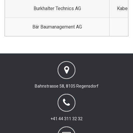
Burkhalter Technics AG
Kabelz
Bär Baumanagement AG
Bahnstrasse 58, 8105 Regensdorf
+41 44 311 32 32